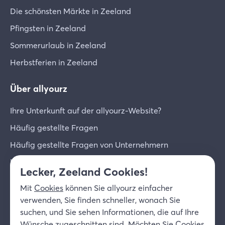
Die schönsten Märkte in Zeeland
Pfingsten in Zeeland
Sommerurlaub in Zeeland
Herbstferien in Zeeland
Über allyourz
Ihre Unterkunft auf der allyourz-Website?
Häufig gestellte Fragen
Häufig gestellte Fragen von Unternehmern
Unternehmer-Login
Lecker, Zeeland Cookies!
Über uns
Mit
Cookies
können Sie allyourz einfacher
Kontakt
verwenden, Sie finden schneller, wonach Sie
suchen, und Sie sehen Informationen, die auf Ihre
© 2026 allyourz b.v.
Nutzungsbedingungen
Wünsche zugeschnitten sind. Möchten Sie Cookies