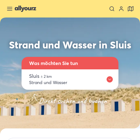
Strand und Wasser in Sluis
Was möchten Sie tun
Sluis
±
2
km
Strand und Wasser
Wo
Übernachten
Essen trinken
Aktivitäten
Einkaufen
Direkt suchen und buchen
Sluis
Wähle ein Thema
Strand und Wasser
Suche