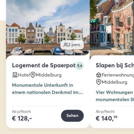
2
pers.
Logement de Spaerpot
Slapen bij Sc
9,6
Hotel
Middelburg
Ferienwohnun
Middelburg
Monumentale Unterkunft in
einem nationalen Denkmal im
Vier Wohnungen
historischen Zentrum von
monumentalen S
Middelburg
Ab p/Nacht
Ab p/Nacht
Sehen
€
128,-
€
140,
59