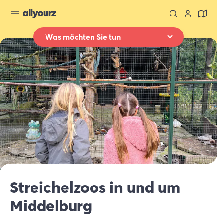
Was möchten Sie tun
Zurück zur Übersicht
Übernachten
Wo
Ganz Zeeland
Wann
Datum auswählen
Art der Unterkünft
Alle Arten
Wer
Streichelzoos in und um
2 Gäste
Middelburg
Suche