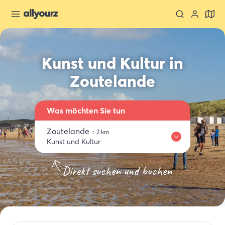
Kunst und Kultur in
Zoutelande
Was möchten Sie tun
Zoutelande
±
2
km
Kunst und Kultur
Wo
Übernachten
Essen trinken
Aktivitäten
Einkaufen
Direkt suchen und buchen
Zoutelande
Wähle ein Thema
Kunst und Kultur