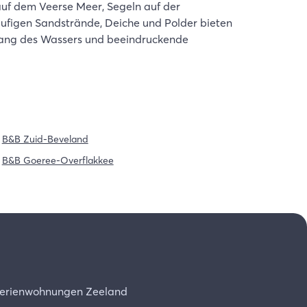
 auf dem Veerse Meer, Segeln auf der
läufigen Sandstrände, Deiche und Polder bieten
tlang des Wassers und beeindruckende
B&B Zuid-Beveland
B&B Goeree-Overflakkee
erienwohnungen Zeeland