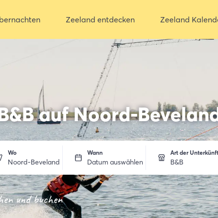
bernachten
Zeeland entdecken
Zeeland Kalend
B&B auf Noord-Bevelan
Wo
Wann
Art der Unterkünf
Noord-Beveland
Datum auswählen
B&B
chen und buchen