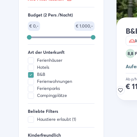
Budget (2 Pers /Nacht)
€
0,-
€
1.000,-
B&B
Art der Unterkunft
8,8
F
Ferienhäuser
Aufe
Hotels
B&B
Ab p/
Ferienwohnungen
€
1
Ferienparks
Campingplätze
Beliebte Filters
Haustiere erlaubt (1)
Kinderfreundlich