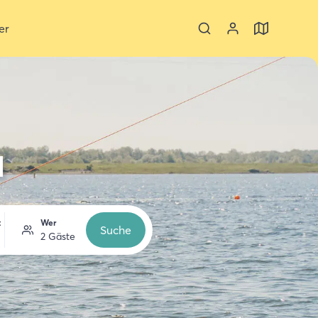
er
d
t
Wer
Suche
2 Gäste