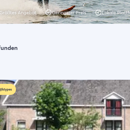
Größtes Angebot
Geringster Preis
Lokale Platt
en
funden
ijfstypes