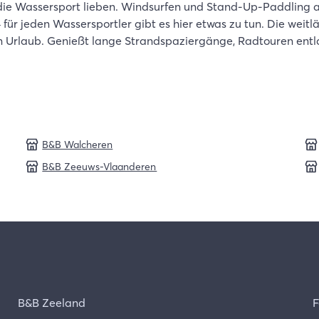
e, die Wassersport lieben. Windsurfen und Stand-Up-Paddling
 für jeden Wassersportler gibt es hier etwas zu tun. Die weit
en Urlaub. Genießt lange Strandspaziergänge, Radtouren en
B&B Walcheren
B&B Zeeuws-Vlaanderen
B&B Zeeland
F