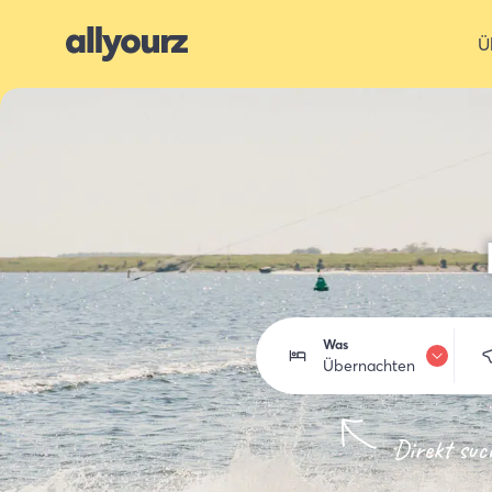
Ü
Was
Übernachten
Übernachten
Direkt su
Essen trinken