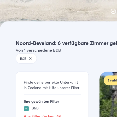
Aktivitäten
Einkaufen
Zeeland entdeck
Noord-Beveland: 6 verfügbare Zimmer ge
Von 1 verschiedene B&B
B&B
5
verbl
Finde deine perfekte Unterkunft
in Zeeland mit Hilfe unserer Filter
Ihre gewählten Filter
B&B
Alle Filter löschen