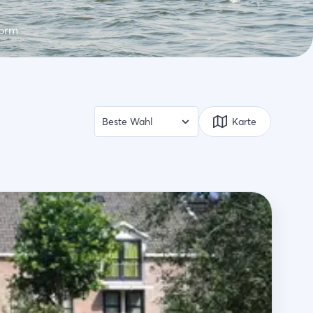
form
Karte