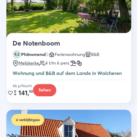
De Notenboom
Phänomenal
Ferienwohnung
B&B
9,2
Meliskerke
4 t/m 6
pers.
Wohnung und B&B auf dem Lande in Walcheren
Ab p/Nacht
Sehen
€
141,
50
4
verblijfstypes