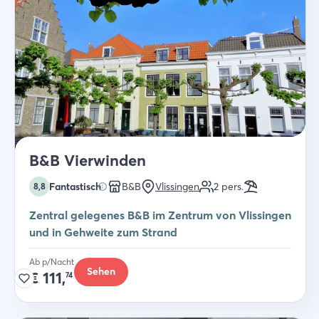
B&B Vierwinden
Fantastisch
B&B
Vlissingen
2
pers.
8,8
Zentral gelegenes B&B im Zentrum von Vlissingen
und in Gehweite zum Strand
Ab p/Nacht
Sehen
€
111,
74