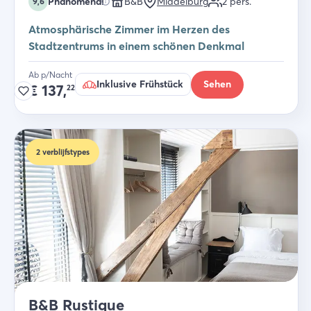
Phänomenal
B&B
Middelburg
2
pers.
9,6
Atmosphärische Zimmer im Herzen des
Stadtzentrums in einem schönen Denkmal
Ab p/Nacht
Inklusive Frühstück
Sehen
€
137,
22
2
verblijfstypes
B&B Rustique