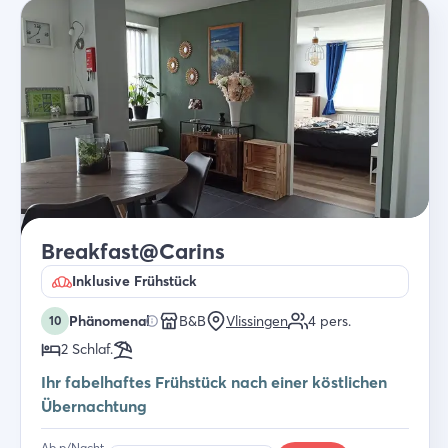
Breakfast@Carins
Inklusive Frühstück
Phänomenal
B&B
Vlissingen
4
pers.
10
2
Schlaf
.
Ihr fabelhaftes Frühstück nach einer köstlichen
Übernachtung
Ab p/Nacht