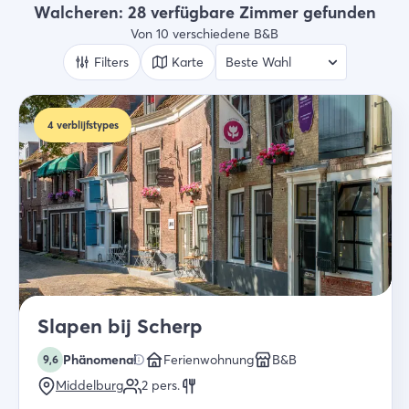
B&B
Walcheren: 28 verfügbare Zimmer gefunden
Von 10 verschiedene B&B
Wer
2 Gäste
Filters
Karte
Suche
4
verblijfstypes
Slapen bij Scherp
Phänomenal
Ferienwohnung
B&B
9,6
Middelburg
2
pers.