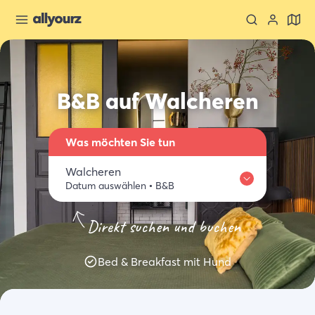
B&B auf Walcheren
Was möchten Sie tun
Walcheren
Datum auswählen
•
B&B
Wo
Zeeland entdecken
Essen trinken
Aktivitäten
Einkaufen
Direkt suchen und buchen
Walcheren
Wann
Bed & Breakfast mit Hund
Datum auswählen
Art der Unterkünft