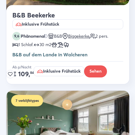
B&B Beekerke
Inklusive Frühstück
Phänomenal
B&B
Biggekerke
2
pers.
9,6
1
Schlaf
.
30
m2
B&B auf dem Lande in Walcheren
Ab p/Nacht
Inklusive Frühstück
Sehen
€
109,
84
7
verblijfstypes