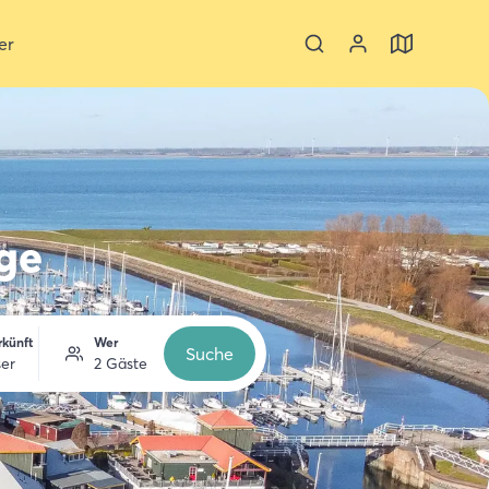
er
ge
rkünft
Wer
Suche
ser
2 Gäste