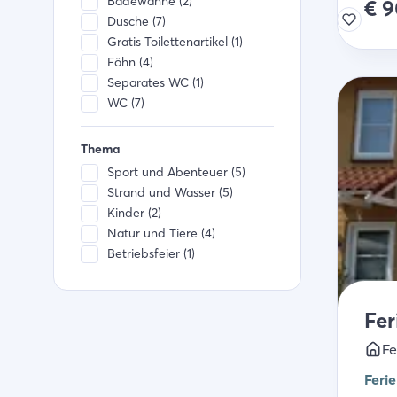
Badewanne (2)
€
9
Dusche (7)
Gratis Toilettenartikel (1)
Föhn (4)
Separates WC (1)
WC (7)
Thema
Sport und Abenteuer (5)
Strand und Wasser (5)
Kinder (2)
Natur und Tiere (4)
Betriebsfeier (1)
Fer
Fe
Feri