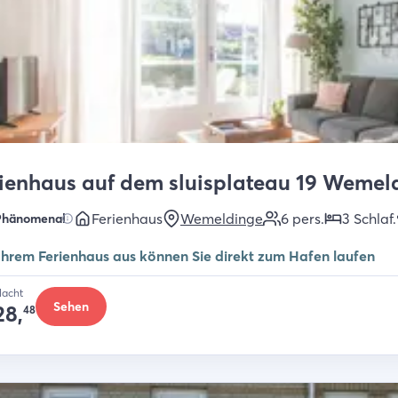
ienhaus auf dem sluisplateau 19 Wemel
Ferienhaus
Wemeldinge
6
pers.
3
Schlaf
.
Phänomenal
Ihrem Ferienhaus aus können Sie direkt zum Hafen laufen
Nacht
Sehen
28,
48