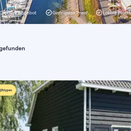
Größtes Angebot
Geringster Preis
Lokale Platt
 gefunden
ijfstypes