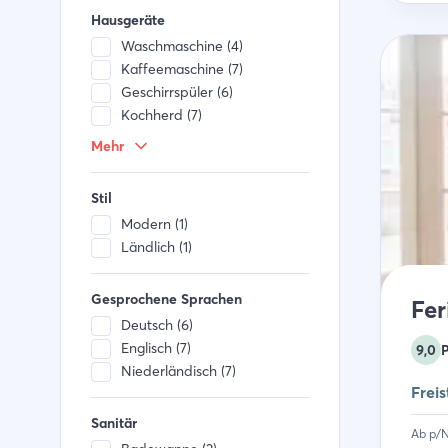
Hausgeräte
Waschmaschine (4)
Kaffeemaschine (7)
Geschirrspüler (6)
Kochherd (7)
Mikrowelle mit Backofen (7)
Mehr
Küchenutensilien (7)
Kühlschrank (7)
Stil
Wasserkocher (6)
Modern (1)
Toaster (5)
Ländlich (1)
Gefrierfach (5)
Gesprochene Sprachen
Fer
Deutsch (6)
Englisch (7)
9,0
Niederländisch (7)
Frei
Sanitär
Ab p/