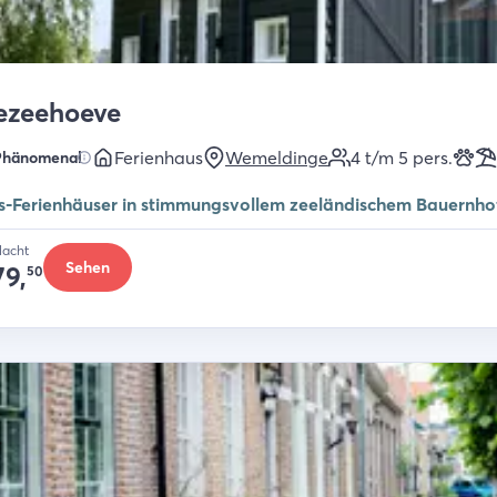
ezeehoeve
Ferienhaus
Wemeldinge
4 t/m 5
pers.
Phänomenal
s-Ferienhäuser in stimmungsvollem zeeländischem Bauernho
Nacht
Sehen
79,
50