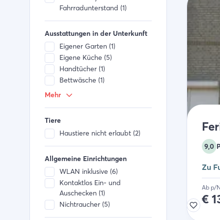
Fahrradunterstand (1)
Ausstattungen in der Unterkunft
Eigener Garten (1)
Eigene Küche (5)
Handtücher (1)
Bettwäsche (1)
Kabel TV (6)
Mehr
Fenster können geöffnet
werden (5)
Tiere
Fer
Smart TV (1)
Haustiere nicht erlaubt (2)
9,0
Allgemeine Einrichtungen
Zu F
WLAN inklusive (6)
Kontaktlos Ein- und
Ab p/
Auschecken (1)
€
1
Nichtraucher (5)