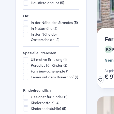
Haustiere erlaubt (5)
Ort
In der Nähe des Strandes (5)
In Naturnähe (2)
In der Nähe der
Fer
Oosterschelde (3)
9,0
Spezielle Interessen
Ultimative Erholung (1)
Gemü
Paradies für Kinder (2)
Ab p/
Familienwochenende (1)
€
9
Ferien auf dem Bauernhof (1)
Kinderfreundlich
Geeignet für Kinder (1)
Kinderbette(n) (4)
Kinderhochstuhl(e) (5)