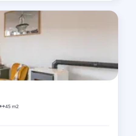
45
m2