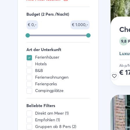
Budget (2 Pers /Nacht)
€
0,-
€
1.000,-
Ch
9,8
Art der Unterkunft
Luxu
Ferienhäuser
Hotels
Ab p/
B&B
€
1
Ferienwohnungen
Ferienparks
Campingplätze
Beliebte Filters
Direkt am Meer (1)
Empfohlen (1)
Gruppen ab 8 Pers (2)