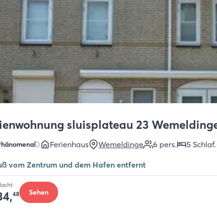
ienwohnung sluisplateau 23 Wemelding
Ferienhaus
Wemeldinge
6
pers.
5
Schlaf
.
Phänomenal
uß vom Zentrum und dem Hafen entfernt
Nacht
Sehen
34,
48