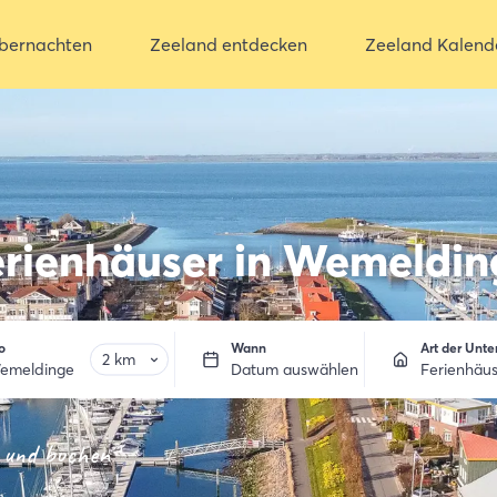
bernachten
Zeeland entdecken
Zeeland Kalend
erienhäuser in Wemeldin
o
Wann
Art der Unte
emeldinge
Datum auswählen
Ferienhäu
 und buchen