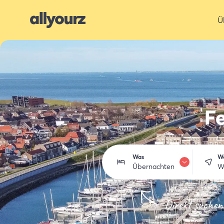
Ü
F
Was
W
Übernachten
W
Übernachten
Direkt suchen
Essen trinken