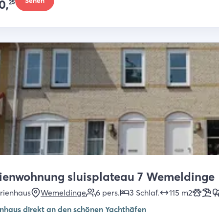
Sehen
0,
25
ienwohnung sluisplateau 7 Wemeldinge
rienhaus
Wemeldinge
6
pers.
3
Schlaf
.
115
m2
enhaus direkt an den schönen Yachthäfen