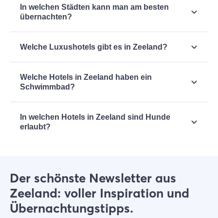
In welchen Städten kann man am besten
Familienurlaub. Seht euch hier alle
übernachten?
familienfreundlichen Unterkünfte
an.
Middelburg
,
Goes
und
Zierikzee
sind beliebte
Welche Luxushotels gibt es in Zeeland?
Urlaubsziele, aber es gibt noch viel mehr schöne
Übernachtungsmöglichkeiten in Zeeland.
Ihr findet in Zeeland verschiedene Luxushotels,
Welche Hotels in Zeeland haben ein
unter anderem auch Boutique-Hotels. Seht euch
Schwimmbad?
hier alle
Luxushotels in Zeeland
an.
Einige Hotels in Zeeland haben ein Hallenbad.
In welchen Hotels in Zeeland sind Hunde
Seht euch die
Hotels mit Hallenbad in Zeeland
erlaubt?
an.
In vielen Hotels in Zeeland sind Hunde
willkommen. Seht euch alle
hundefreundlichen
Hotels in Zeeland
an.
Der schönste Newsletter aus
Zeeland: voller Inspiration und
Übernachtungstipps.