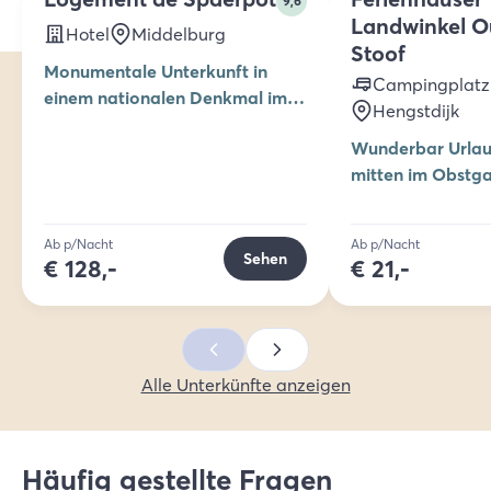
9,6
Landwinkel 
Hotel
Middelburg
Stoof
Monumentale Unterkunft in
Campingplatz
einem nationalen Denkmal im
Hengstdijk
historischen Zentrum von
Wunderbar Urla
Middelburg
mitten im Obstga
Camper oder Ch
Ab p/Nacht
Ab p/Nacht
Sehen
€
128,-
€
21,-
Alle Unterkünfte anzeigen
Häufig gestellte Fragen