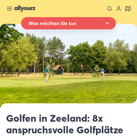
Was möchten Sie tun
Zurück zur Übersicht
Übernachten
Wo
Ganz Zeeland
Wann
Datum auswählen
Art der Unterkünft
Alle Arten
Wer
Golfen in Zeeland: 8x
2 Gäste
anspruchsvolle Golfplätze
Suche