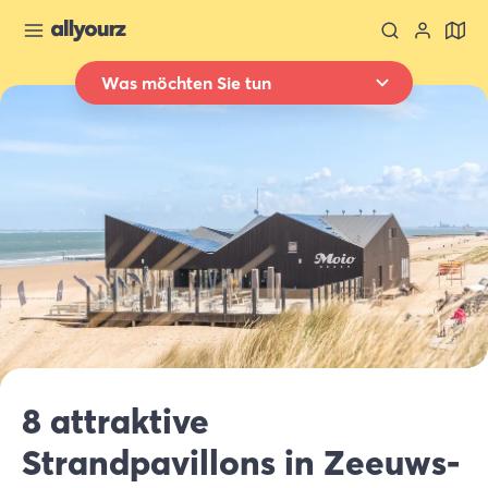
Was möchten Sie tun
Zurück zur Übersicht
Übernachten
Wo
Ganz Zeeland
Wann
Datum auswählen
Art der Unterkünft
Alle Arten
Wer
8 attraktive
2 Gäste
Strandpavillons in Zeeuws-
Suche