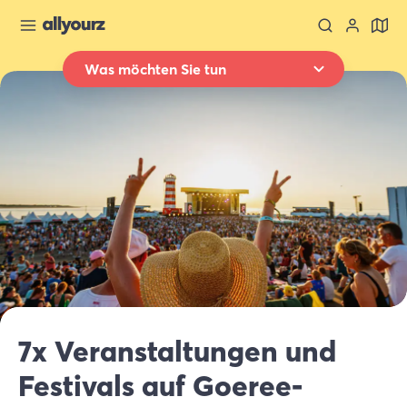
Was möchten Sie tun
Zurück zur Übersicht
Übernachten
Wo
Ganz Zeeland
Wann
Datum auswählen
Art der Unterkünft
Alle Arten
Wer
7x Veranstaltungen und
2 Gäste
Festivals auf Goeree-
Suche