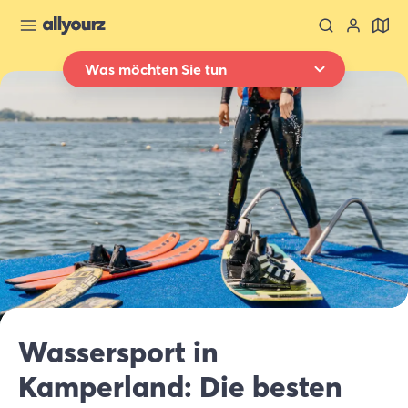
Was möchten Sie tun
Zurück zur Übersicht
Übernachten
Wo
Ganz Zeeland
Wann
Datum auswählen
Art der Unterkünft
Alle Arten
Wer
Wassersport in
2 Gäste
Kamperland: Die besten
Suche