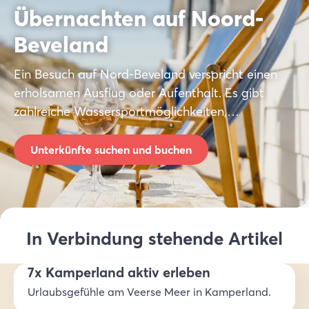
Übernachten auf Noord-
Beveland
Ein Besuch auf Nord-Beveland verspricht einen
erholsamen Ausflug oder Aufenthalt. Es gibt
zahlreiche Wassersportmöglichkeiten,
kilometerlange Rad- und Wanderwege, und der
Strand ist immer in der Nähe. Tauche in unser
Unterkünfte suchen und buchen
Angebot ein!
In Verbindung stehende Artikel
7x Kamperland aktiv erleben
Urlaubsgefühle am Veerse Meer in Kamperland.