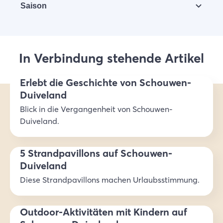
Saison
Ort Scharendijke Dorf: 4322 AA Scharendijke
Ort ’t Koepeltje: Rampweg 11, 4322 NN
Alle Sehenswürdigkeiten können das ganze Jahr
Scharendijke
hindurch besucht werden
Ort Plompe Toren: Koudekerkseweg 12, 4328 NP
In Verbindung stehende Artikel
Burgh-Haamstede
Erlebt die Geschichte von Schouwen-
Duiveland
Blick in die Vergangenheit von Schouwen-
Duiveland.
5 Strandpavillons auf Schouwen-
Duiveland
Diese Strandpavillons machen Urlaubsstimmung.
Outdoor-Aktivitäten mit Kindern auf