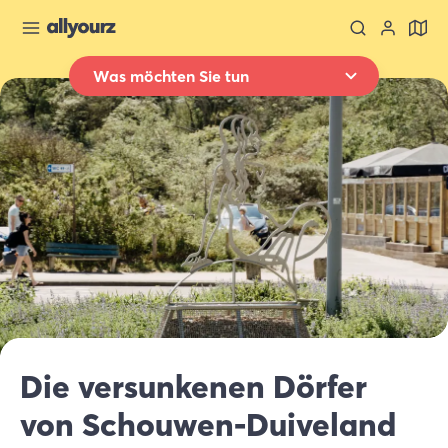
Was möchten Sie tun
Zurück zur Übersicht
Übernachten
Wo
Ganz Zeeland
Wann
Datum auswählen
Art der Unterkünft
Alle Arten
Wer
Die versunkenen Dörfer
2 Gäste
von Schouwen-Duiveland
Suche