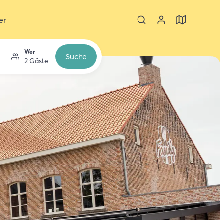
er
Wer
Suche
2 Gäste