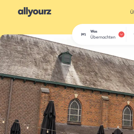
Ü
Was
Übernachten
Übernachten
Essen trinken
Aktivitäten
Einkaufen
Zeeland entdec