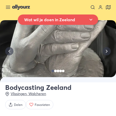
Wat wil je doen in Zeeland
Terug naar overzicht
Overnachten
Waar
Heel Zeeland
Wanneer
Selecteer datum
Type verblijf
Alle types
Bodycasting Zeeland
Vlissingen
,
Walcheren
Wie
2 gasten
Delen
Favorieten
Zoek