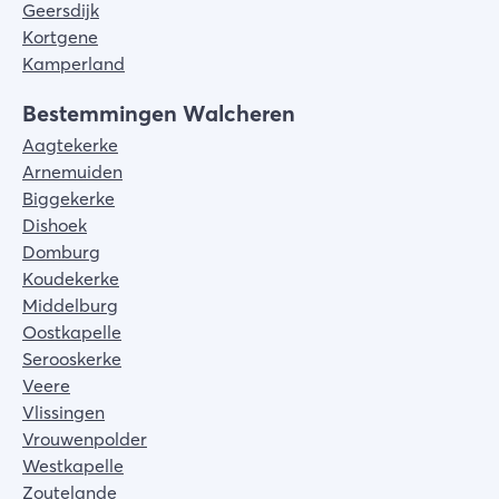
Geersdijk
Kortgene
Kamperland
Bestemmingen Walcheren
Aagtekerke
Arnemuiden
Biggekerke
Dishoek
Domburg
Koudekerke
Middelburg
Oostkapelle
Serooskerke
Veere
Vlissingen
Vrouwenpolder
Westkapelle
Zoutelande