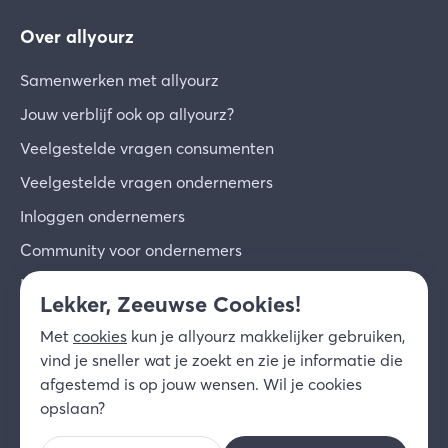
Over allyourz
Samenwerken met allyourz
Jouw verblijf ook op allyourz?
Veelgestelde vragen consumenten
Veelgestelde vragen ondernemers
Inloggen ondernemers
Community voor ondernemers
Inschrijven voor de nieuwsbrief
Lekker, Zeeuwse Cookies!
Over ons
Met
cookies
kun je allyourz makkelijker gebruiken,
Contact
vind je sneller wat je zoekt en zie je informatie die
afgestemd is op jouw wensen. Wil je cookies
© 2026 allyourz b.v.
Gebruiksvoorwaarden
opslaan?
Privacy
Cookies
Disclaimer