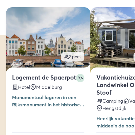
2
pers.
Logement de Spaerpot
Vakantiehuiz
9,6
Landwinkel 
Hotel
Middelburg
Stoof
Monumentaal logeren in een
Camping
Va
Rijksmonument in het historisch
Hengstdijk
centrum van Middelburg
Heerlijk vakantie
middenin de boo
camper of chalet