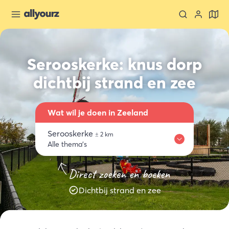
Serooskerke: knus dorp
dichtbij strand en zee
Wat wil je doen in Zeeland
Serooskerke
±
2
km
Alle thema's
Waar
Overnachten
Eten & drinken
Activiteiten
Winkelen
Direct zoeken en boeken
Serooskerke
Dichtbij strand en zee
Kies een thema
Alle thema's