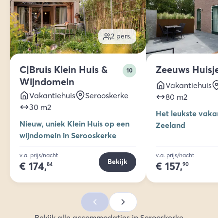
2
pers.
C|Bruis Klein Huis &
Zeeuws Huisj
10
Wijndomein
Vakantiehuis
Vakantiehuis
Serooskerke
80
m2
30
m2
Het leukste vakan
Nieuw, uniek Klein Huis op een
Zeeland
wijndomein in Serooskerke
v.a. prijs/nacht
v.a. prijs/nacht
Bekijk
€
174,
€
157,
84
90
Bekijk alle accommodaties in Serooskerke