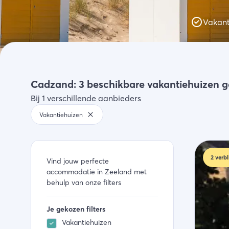
Activiteiten
Vakant
Winkelen
Zeeland ontdekke
Cadzand: 3 beschikbare vakantiehuizen 
Bij 1 verschillende aanbieders
Vakantiehuizen
2
verbl
Vind jouw perfecte
accommodatie in Zeeland met
behulp van onze filters
Je gekozen filters
Vakantiehuizen