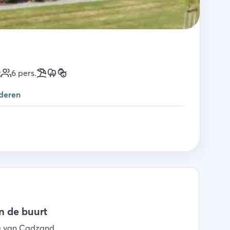
t
6
pers.
deren
in de buurt
g van Cadzand