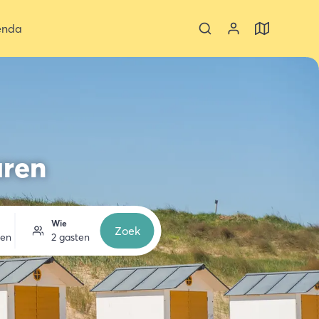
enda
uren
Wie
Zoek
zen
2 gasten