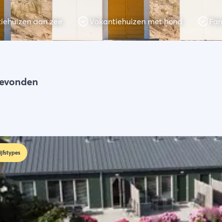
iehuizen aan zee
Vakantiehuizen met hond
Fam
n
gevonden
ijfstypes