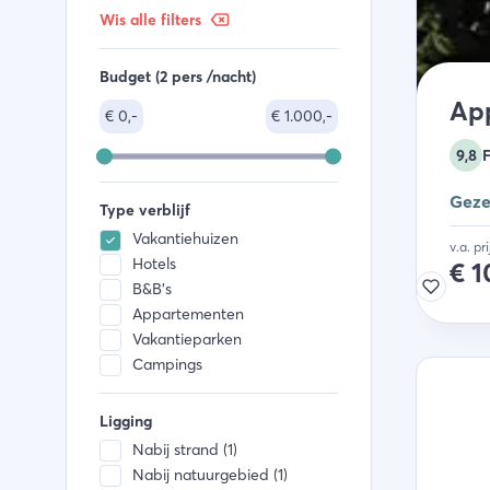
Wis alle filters
Budget (2 pers /nacht)
Ap
€
0,-
€
1.000,-
9,8
Geze
Type verblijf
Vakantiehuizen
v.a. pr
Hotels
€
1
B&B's
Appartementen
Vakantieparken
Campings
Ligging
Nabij strand (1)
Nabij natuurgebied (1)