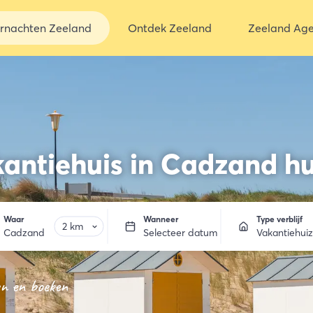
rnachten Zeeland
Ontdek Zeeland
Zeeland Ag
antiehuis in Cadzand h
Waar
Wanneer
Type verblijf
Cadzand
Selecteer datum
Vakantiehui
en en boeken