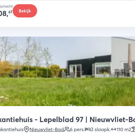
ijs/nacht
Bekijk
08,
67
antiehuis - Lepelblad 97 | Nieuwvliet-B
kantiehuis
Nieuwvliet-Bad
6
pers.
3
slaapk
.
110
m2