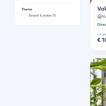
Vak
Thema
Strand & water (1)
Va
Dire
v.a. pr
€
1