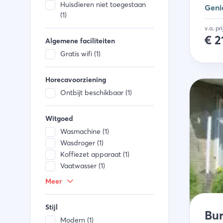
Huisdieren niet toegestaan
Geni
(1)
v.a. pr
€
2
Algemene faciliteiten
Gratis wifi (1)
Horecavoorziening
Ontbijt beschikbaar (1)
Witgoed
Wasmachine (1)
Wasdroger (1)
Koffiezet apparaat (1)
Vaatwasser (1)
Fornuis (1)
Meer
Combi magnetron (1)
Keukengerei (1)
Stijl
Koelkast (1)
Bur
Modern (1)