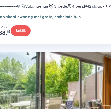
Vakantiehuis
Groede
4
pers.
2
slaapk
.
Fenomenaal
e vakantiewoning met grote, omheinde tuin
ijs/nacht
Bekijk
38,
83