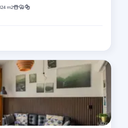
124
m2