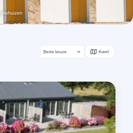
iliehuizen
Kaart