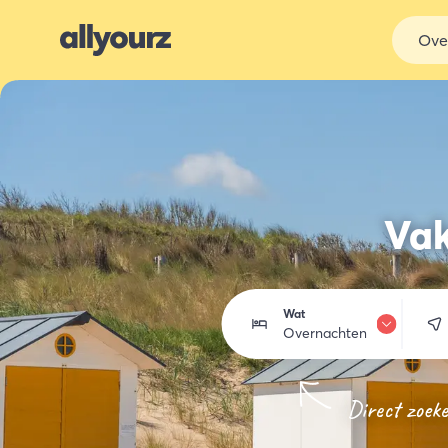
Ove
Vak
Wat
Overnachten
Overnachten
Direct zoek
Eten & drinken