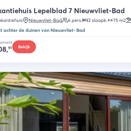
antiehuis Lepelblad 7 Nieuwvliet-Bad
kantiehuis
Nieuwvliet-Bad
6
pers.
3
slaapk
.
75
m2
ct achter de duinen van Nieuwvliet- Bad
ijs/nacht
Bekijk
08,
91