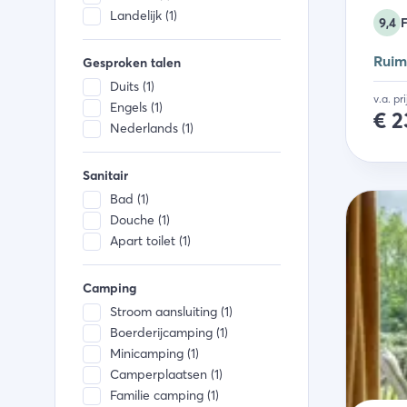
Waterkoker (1)
Landelijk (1)
Broodrooster (1)
9,4
Diepvries (1)
Ruim
Gesproken talen
Duits (1)
v.a. pr
Engels (1)
€
2
Nederlands (1)
Sanitair
Bad (1)
Douche (1)
Apart toilet (1)
Camping
Stroom aansluiting (1)
Boerderijcamping (1)
Minicamping (1)
Camperplaatsen (1)
Familie camping (1)