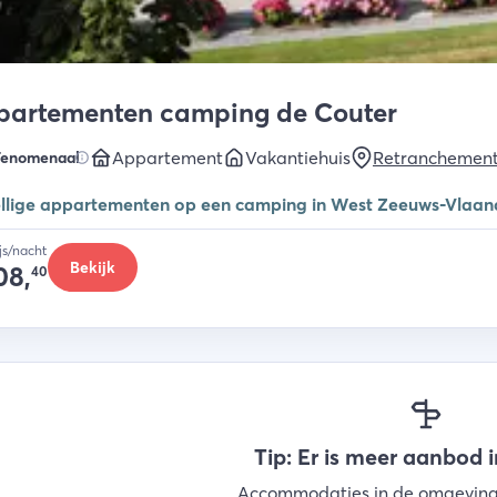
partementen camping de Couter
Appartement
Vakantiehuis
Retranchemen
Fenomenaal
llige appartementen op een camping in West Zeeuws-Vlaan
ijs/nacht
Bekijk
08,
40
Tip: Er is meer aanbod 
Accommodaties in de omgevin