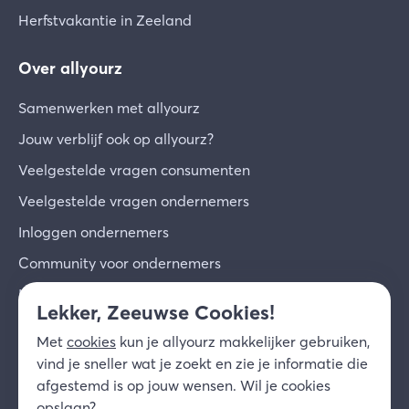
Herfstvakantie in Zeeland
Over allyourz
Samenwerken met allyourz
Jouw verblijf ook op allyourz?
Veelgestelde vragen consumenten
Veelgestelde vragen ondernemers
Inloggen ondernemers
Community voor ondernemers
Inschrijven voor de nieuwsbrief
Lekker, Zeeuwse Cookies!
Over ons
Met
cookies
kun je allyourz makkelijker gebruiken,
Contact
vind je sneller wat je zoekt en zie je informatie die
afgestemd is op jouw wensen. Wil je cookies
© 2026 allyourz b.v.
Gebruiksvoorwaarden
opslaan?