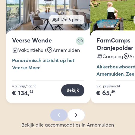
4 t/m 6
pers.
Veerse Wende
FarmCamps
9,0
Oranjepolder
Vakantiehuis
Arnemuiden
Camping
Ar
Panoramisch uitzicht op het
Akkerbouwboerde
Veerse Meer
Arnemuiden, Zee
v.a. prijs/nacht
v.a. prijs/nacht
Bekijk
€
134,
€
65,
94
49
Bekijk alle accommodaties in Arnemuiden