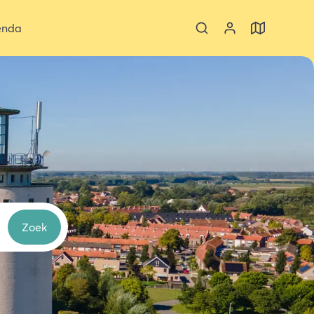
enda
Zoek