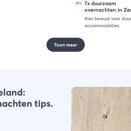
7x duurzaam
overnachten in Ze
Kies bewust voor du
accommodaties.
Toon meer
eland:
nachten tips.