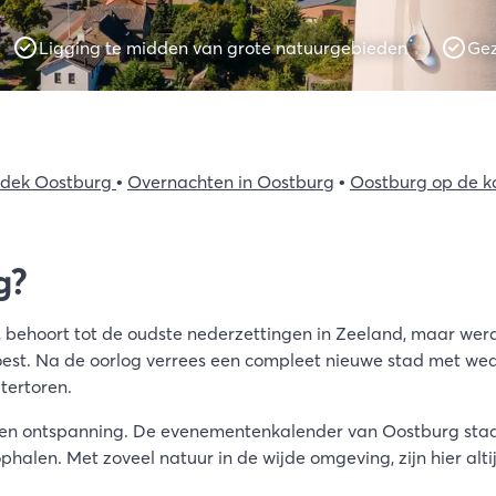
ctiviteiten
Ligging te midden van grote natuurgebieden
Gez
inkelen
eeland ontdekken
dek Oostburg
•
Overnachten in Oostburg
•
Oostburg op de k
g?
 behoort tot de oudste nederzettingen in Zeeland, maar wer
t. Na de oorlog verrees een compleet nieuwe stad met weder
tertoren.
 en ontspanning. De evenementenkalender van Oostburg staat h
 ophalen. Met zoveel natuur in de wijde omgeving, zijn hier al