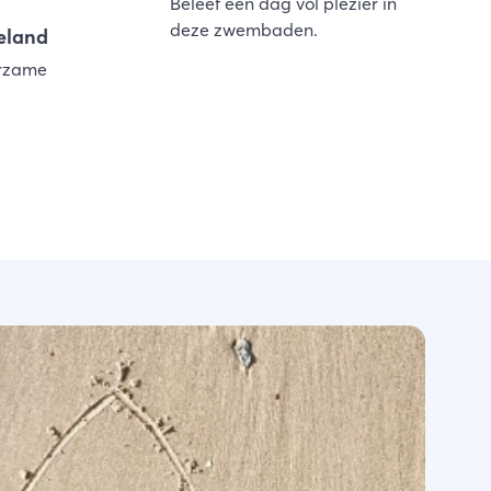
Beleef een dag vol plezier in
deze zwembaden.
eland
urzame