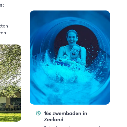
n:
cten
ren.
16x zwembaden in
Zeeland