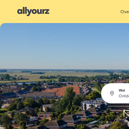
Ove
Wat
Ontd
O
E