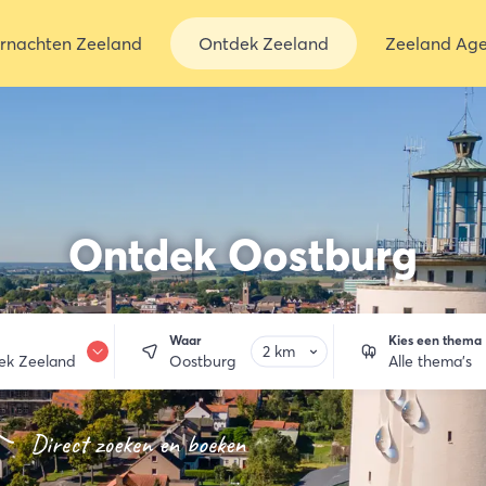
rnachten Zeeland
Ontdek Zeeland
Zeeland Ag
Ontdek Oostburg
Waar
Kies een thema
ek Zeeland
Oostburg
Alle thema's
vernachten
Direct zoeken en boeken
ten & drinken