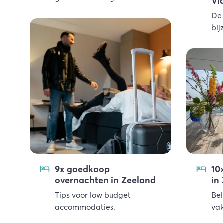
Vl
De 
bij
9x goedkoop
10
overnachten in Zeeland
in
Tips voor low budget
Bel
accommodaties.
vak