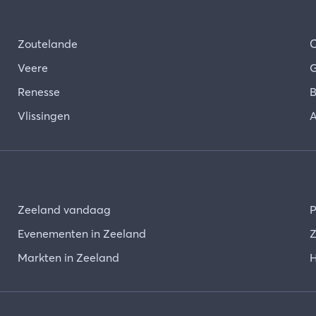
Zoutelande
Veere
G
Renesse
B
Vlissingen
A
Zeeland vandaag
P
Evenementen in Zeeland
Z
Markten in Zeeland
H