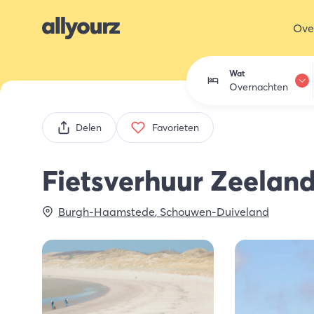
Ove
Wat
Overnachten
Overnachten
Delen
Favorieten
Eten & drink
Fietsverhuur Zeelan
Activiteiten
Burgh-Haamstede
,
Schouwen-Duiveland
Winkelen
Zeeland ont