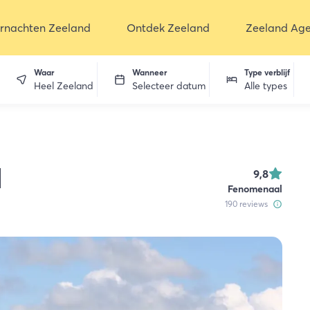
rnachten Zeeland
Ontdek Zeeland
Zeeland Ag
Waar
Wanneer
Type verblijf
Heel Zeeland
Selecteer datum
Alle types
en
d
9,8
Fenomenaal
190
reviews
dekken