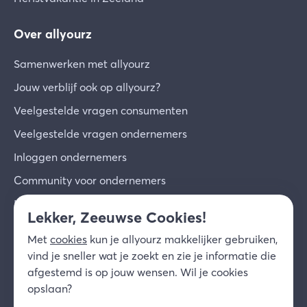
Over allyourz
Samenwerken met allyourz
Jouw verblijf ook op allyourz?
Veelgestelde vragen consumenten
Veelgestelde vragen ondernemers
Inloggen ondernemers
Community voor ondernemers
Inschrijven voor de nieuwsbrief
Lekker, Zeeuwse Cookies!
Over ons
Met
cookies
kun je allyourz makkelijker gebruiken,
Contact
vind je sneller wat je zoekt en zie je informatie die
afgestemd is op jouw wensen. Wil je cookies
© 2026 allyourz b.v.
Gebruiksvoorwaarden
opslaan?
Privacy
Cookies
Disclaimer