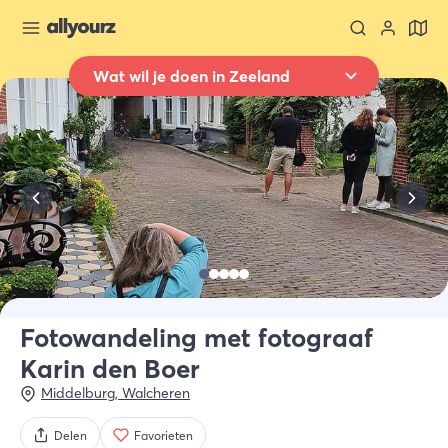
Wat wil je doen in Zeeland
Terug naar overzicht
Overnachten
Waar
Heel Zeeland
Wanneer
Selecteer datum
Type verblijf
Alle types
Fotowandeling met fotograaf
Karin den Boer
Wie
2 gasten
Middelburg
,
Walcheren
Delen
Favorieten
Zoek