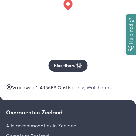
Hulp nodig?
Kies filters
Vroonweg 1
, 4356ES
Oostkapelle
,
Walcheren
Overnachten Zeeland
Alle accommodaties in Zeeland