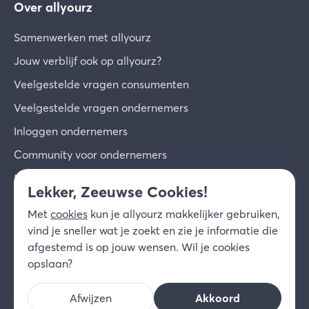
Over allyourz
Samenwerken met allyourz
Jouw verblijf ook op allyourz?
Veelgestelde vragen consumenten
Veelgestelde vragen ondernemers
Inloggen ondernemers
Community voor ondernemers
Inschrijven voor de nieuwsbrief
Lekker, Zeeuwse Cookies!
Over ons
Met
cookies
kun je allyourz makkelijker gebruiken,
Contact
vind je sneller wat je zoekt en zie je informatie die
afgestemd is op jouw wensen. Wil je cookies
© 2026 allyourz b.v.
Gebruiksvoorwaarden
opslaan?
Privacy
Cookies
Disclaimer
Afwijzen
Akkoord
NL