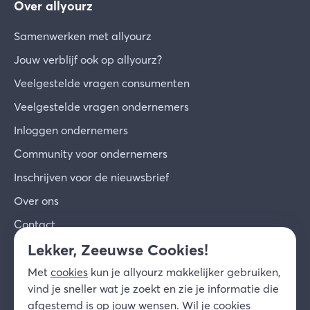
Over allyourz
Samenwerken met allyourz
Jouw verblijf ook op allyourz?
Veelgestelde vragen consumenten
Veelgestelde vragen ondernemers
Inloggen ondernemers
Community voor ondernemers
Inschrijven voor de nieuwsbrief
Over ons
Contact
Lekker, Zeeuwse Cookies!
© 2026 allyourz b.v.
Gebruiksvoorwaarden
Met
cookies
kun je allyourz makkelijker gebruiken,
Privacy
Cookies
Disclaimer
vind je sneller wat je zoekt en zie je informatie die
NL
afgestemd is op jouw wensen. Wil je cookies