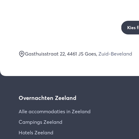
Kies f
Gasthuisstraat 22
, 4461 JS
Goes
,
Zuid-Beveland
Overnachten Zeeland
Alle accommodaties in Zeeland
Campings Zeeland
Hotels Zeeland