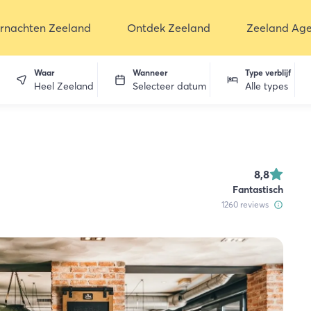
rnachten Zeeland
Ontdek Zeeland
Zeeland Ag
Waar
Wanneer
Type verblijf
Heel Zeeland
Selecteer datum
Alle types
en
8,8
Fantastisch
1260
reviews
dekken