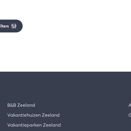
ilters
B&B Zeeland
A
Vakantiehuizen Zeeland
G
Vakantieparken Zeeland