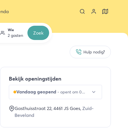
enda
Wie
Zoek
2 gasten
Hulp nodig?
Bekijk openingstijden
Vandaag geopend
-
opent om 09:00 uur
Gasthuisstraat 22
, 4461 JS
Goes
,
Zuid-
Beveland