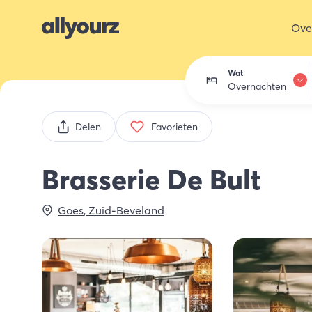
Ove
Wat
Overnachten
Overnachten
Delen
Favorieten
Eten & drink
Brasserie De Bult
Activiteiten
Goes
,
Zuid-Beveland
Winkelen
Zeeland ont