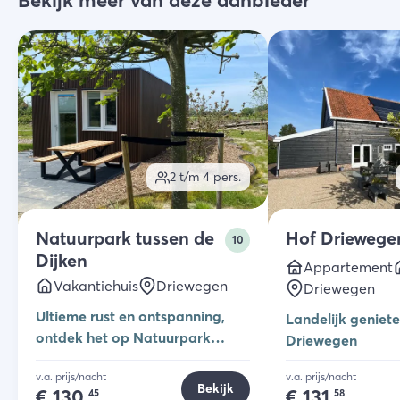
Bekijk meer van deze aanbieder
2 t/m 4
pers.
Natuurpark tussen de
Hof Driewege
10
Dijken
Appartement
Vakantiehuis
Driewegen
Driewegen
Ultieme rust en ontspanning,
Landelijk geniet
ontdek het op Natuurpark
Driewegen
Tussen de Dijken!
v.a. prijs/nacht
v.a. prijs/nacht
Bekijk
€
130,
€
131,
45
58