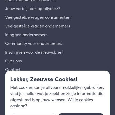
Jouw verblijf ook op allyourz?
Veelgestelde vragen consumenten
Veelgestelde vragen ondernemers
Inloggen ondernemers
Community voor ondernemers
Inschrijven voor de nieuwsbrief
Over ons
Contact
Lekker, Zeeuwse Cookies!
© 2026 allyourz b.v.
Gebruiksvoorwaarden
Met
cookies
kun je allyourz makkelijker gebruiken,
Privacy
Cookies
Disclaimer
vind je sneller wat je zoekt en zie je informatie die
NL
afgestemd is op jouw wensen. Wil je cookies
opslaan?