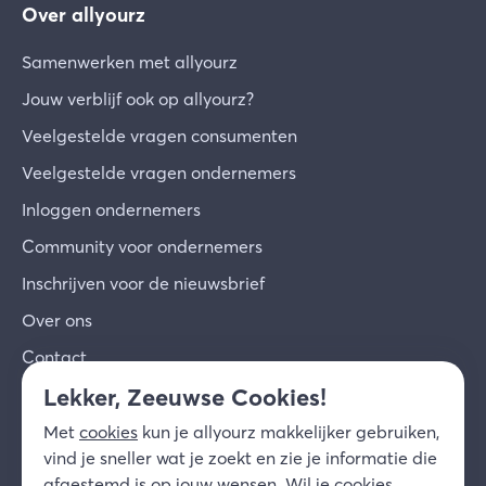
Over allyourz
Samenwerken met allyourz
Jouw verblijf ook op allyourz?
Veelgestelde vragen consumenten
Veelgestelde vragen ondernemers
Inloggen ondernemers
Community voor ondernemers
Inschrijven voor de nieuwsbrief
Over ons
Contact
Lekker, Zeeuwse Cookies!
© 2026 allyourz b.v.
Gebruiksvoorwaarden
Met
cookies
kun je allyourz makkelijker gebruiken,
Privacy
Cookies
Disclaimer
vind je sneller wat je zoekt en zie je informatie die
NL
afgestemd is op jouw wensen. Wil je cookies