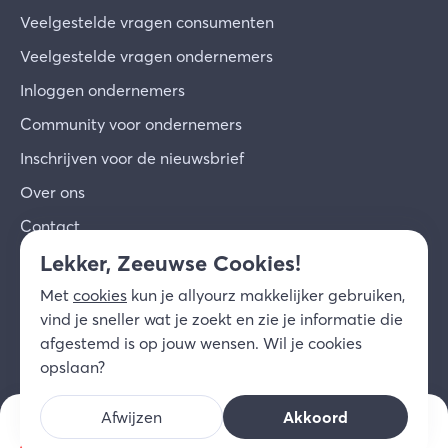
Veelgestelde vragen consumenten
Veelgestelde vragen ondernemers
Inloggen ondernemers
Community voor ondernemers
Inschrijven voor de nieuwsbrief
Over ons
Contact
Lekker, Zeeuwse Cookies!
© 2026 allyourz b.v.
Gebruiksvoorwaarden
Met
cookies
kun je allyourz makkelijker gebruiken,
Privacy
Cookies
Disclaimer
vind je sneller wat je zoekt en zie je informatie die
NL
afgestemd is op jouw wensen. Wil je cookies
opslaan?
Afwijzen
Akkoord
Bekijk openingstijden