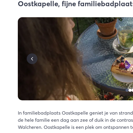
Oostkapelle, fijne familiebadplaat
In familiebadplaats Oostkapelle geniet je van stran
de hele familie een dag aan zee of duik in de contr
Walcheren. Oostkapelle is een plek om ontspannen te 