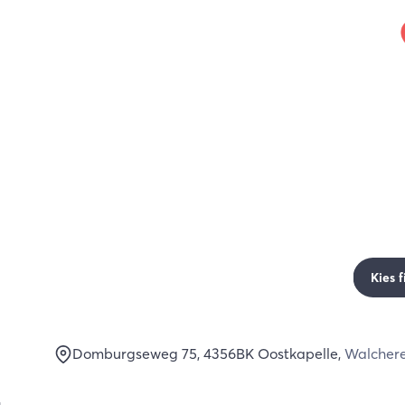
Kies f
Domburgseweg 75
, 4356BK
Oostkapelle
,
Walcher