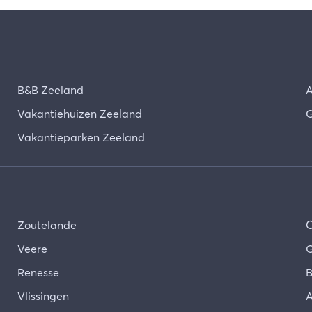
B&B Zeeland
A
Vakantiehuizen Zeeland
G
Vakantieparken Zeeland
Zoutelande
Veere
G
Renesse
B
Vlissingen
A