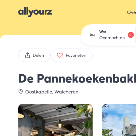
Ove
Wat
Overnachten
Overnachten
Delen
Favorieten
Eten & drink
De Pannekoekenbak
Activiteiten
Oostkapelle
,
Walcheren
Winkelen
Zeeland ont