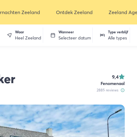
rnachten Zeeland
Ontdek Zeeland
Zeeland Ag
Waar
Wanneer
Type verblijf
Heel Zeeland
Selecteer datum
Alle types
en
ker
9,4
Fenomenaal
2885
reviews
dekken