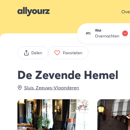
Ove
Wat
Overnachten
Overnachten
Delen
Favorieten
Eten & drink
De Zevende Hemel
Activiteiten
Sluis
,
Zeeuws-Vlaanderen
Winkelen
Zeeland ont