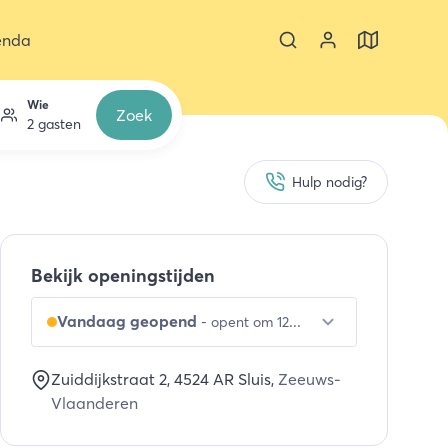
enda
Wie
Zoek
2 gasten
Hulp nodig?
Bekijk openingstijden
Vandaag geopend
-
opent om 12:00 uur
Zuiddijkstraat 2
, 4524 AR
Sluis
,
Zeeuws-
Vlaanderen