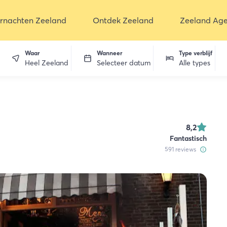
rnachten Zeeland
Ontdek Zeeland
Zeeland Ag
Waar
Wanneer
Type verblijf
Heel Zeeland
Selecteer datum
Alle types
en
8,2
Fantastisch
591
reviews
dekken