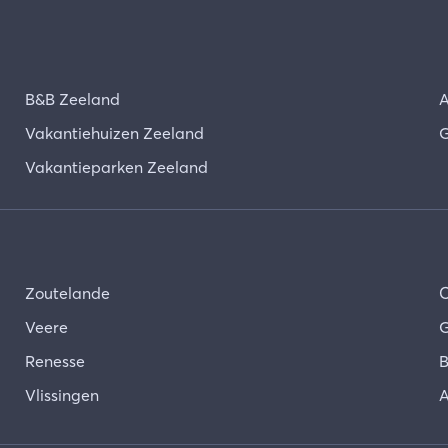
B&B Zeeland
A
Vakantiehuizen Zeeland
G
Vakantieparken Zeeland
Zoutelande
Veere
G
Renesse
B
Vlissingen
A