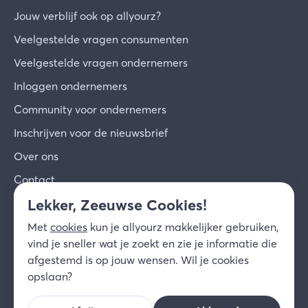
Jouw verblijf ook op allyourz?
Veelgestelde vragen consumenten
Veelgestelde vragen ondernemers
Inloggen ondernemers
Community voor ondernemers
Inschrijven voor de nieuwsbrief
Over ons
Contact
Lekker, Zeeuwse Cookies!
© 2026 allyourz b.v.
Gebruiksvoorwaarden
Met
cookies
kun je allyourz makkelijker gebruiken,
Privacy
Cookies
Disclaimer
vind je sneller wat je zoekt en zie je informatie die
NL
afgestemd is op jouw wensen. Wil je cookies
opslaan?