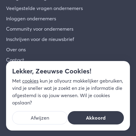
Veelgestelde vragen ondernemers
Inloggen ondernemers
Community voor ondernemers
Inschrijven voor de nieuwsbrief
Over ons
Contact
Lekker, Zeeuwse Cookies!
© 2026 allyourz b.v.
Gebruiksvoorwaarden
Met
cookies
kun je allyourz makkelijker gebruiken,
Privacy
Cookies
Disclaimer
vind je sneller wat je zoekt en zie je informatie die
NL
afgestemd is op jouw wensen. Wil je cookies
opslaan?
Afwijzen
Akkoord