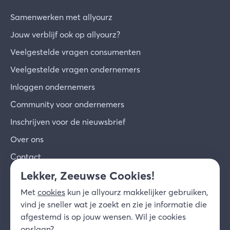
Samenwerken met allyourz
Jouw verblijf ook op allyourz?
Veelgestelde vragen consumenten
Veelgestelde vragen ondernemers
Inloggen ondernemers
Community voor ondernemers
Inschrijven voor de nieuwsbrief
Over ons
Contact
Lekker, Zeeuwse Cookies!
© 2026 allyourz b.v.
Gebruiksvoorwaarden
Met
cookies
kun je allyourz makkelijker gebruiken,
Privacy
Cookies
Disclaimer
vind je sneller wat je zoekt en zie je informatie die
NL
afgestemd is op jouw wensen. Wil je cookies
opslaan?