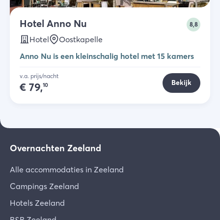
Hotel Anno Nu
8,8
Hotel
Oostkapelle
Anno Nu is een kleinschalig hotel met 15 kamers
v.a. prijs/nacht
Bekijk
€
79,
10
Overnachten Zeeland
Alle accommodaties in Zeeland
Campings Zeeland
Hotels Zeeland
B&B Zeeland