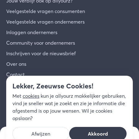
Jouw verblijf ook op allyourz?
Veelgestelde vragen consumenten
Veelgestelde vragen ondernemers
Inloggen ondernemers
Community voor ondernemers
Inschrijven voor de nieuwsbrief
Over ons
Contact
Lekker, Zeeuwse Cookies!
© 2026 allyourz b.v.
Gebruiksvoorwaarden
Met
cookies
kun je allyourz makkelijker gebruiken,
Privacy
Cookies
Disclaimer
vind je sneller wat je zoekt en zie je informatie die
NL
afgestemd is op jouw wensen. Wil je cookies
opslaan?
Afwijzen
Akkoord
Bekijk openingstijden