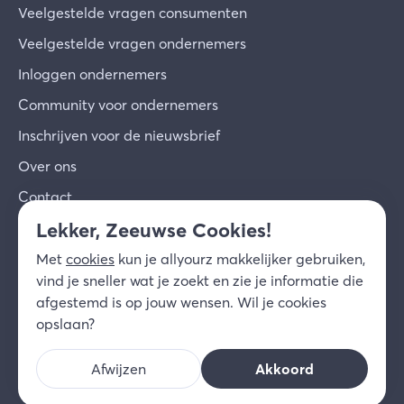
Veelgestelde vragen consumenten
Veelgestelde vragen ondernemers
Inloggen ondernemers
Community voor ondernemers
Inschrijven voor de nieuwsbrief
Over ons
Contact
Lekker, Zeeuwse Cookies!
© 2026 allyourz b.v.
Gebruiksvoorwaarden
Met
cookies
kun je allyourz makkelijker gebruiken,
Privacy
Cookies
Disclaimer
vind je sneller wat je zoekt en zie je informatie die
NL
afgestemd is op jouw wensen. Wil je cookies
opslaan?
Afwijzen
Akkoord