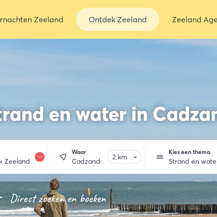
rnachten Zeeland
Ontdek Zeeland
Zeeland Ag
trand en water in Cadza
Waar
Kies een thema
k Zeeland
Cadzand
Strand en wate
ernachten
Direct zoeken en boeken
en & drinken