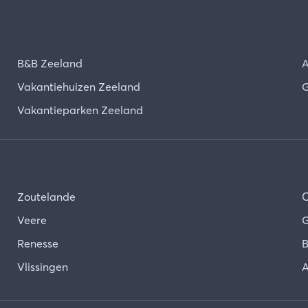
B&B Zeeland
A
Vakantiehuizen Zeeland
G
Vakantieparken Zeeland
Zoutelande
Veere
G
Renesse
B
Vlissingen
A