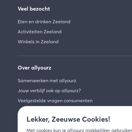
Veel bezocht
Eten en drinken Zeeland
Activiteiten Zeeland
Winkels in Zeeland
Over allyourz
Samenwerken met allyourz
Jouw verblijf ook op allyourz?
Veelgestelde vragen consumenten
Lekker, Zeeuwse Cookies!
Met
cookies
kun je allyourz makkelijker gebruiken,
© 2026 allyourz b.v.
Gebruiksvoorwaarden
Pri