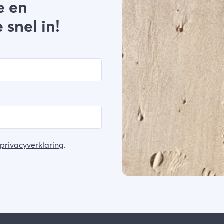
e en
 snel in!
privacyverklaring
.