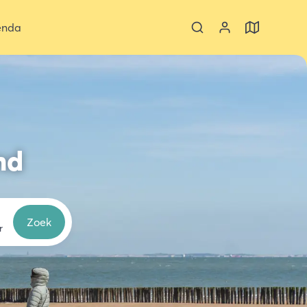
enda
nd
Zoek
r