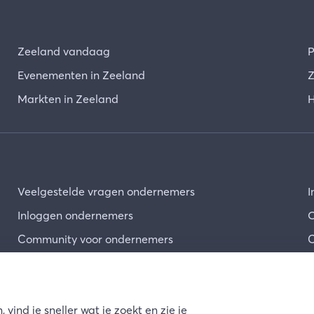
Zeeland vandaag
P
Evenementen in Zeeland
Z
Markten in Zeeland
H
Veelgestelde vragen ondernemers
I
Inloggen ondernemers
O
Community voor ondernemers
C
 vind je sneller wat je zoekt en zie je
vacy
Cookies
Disclaimer