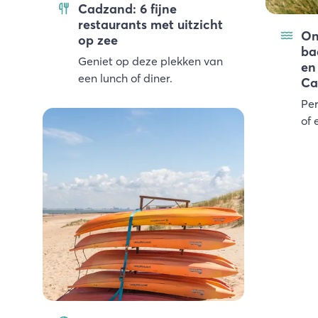
Cadzand: 6 fijne
restaurants met uitzicht
On
op zee
ba
Geniet op deze plekken van
en
een lunch of diner.
Ca
Per
of 