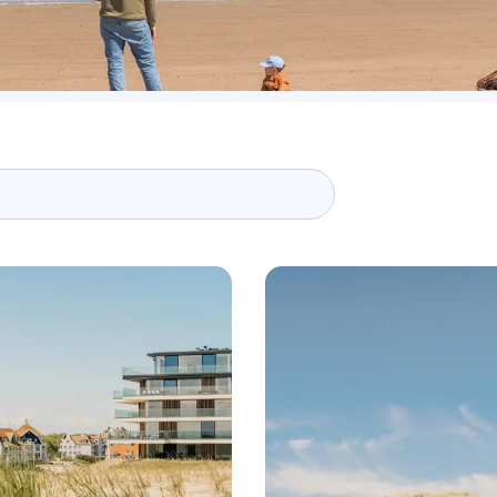
tiviteiten
nkelen
eland ontdekken