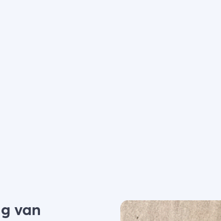
Kies filters
ng van