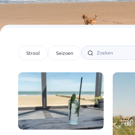
Ac
Wi
Ze
Straal
Seizoen