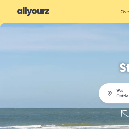
Ove
S
Wat
Ontde
Ov
Et