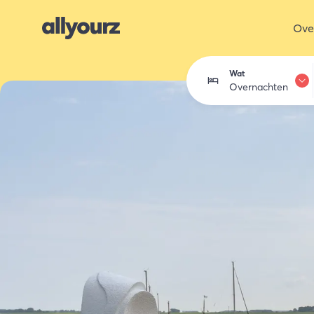
Ove
Wat
Overnachten
Overnachten
Eten & drink
Activiteiten
Winkelen
Zeeland ont