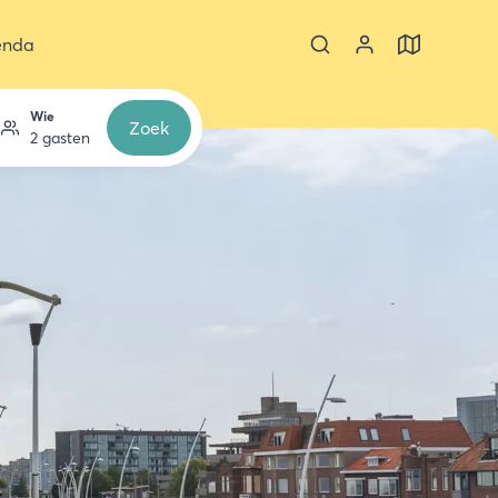
enda
Wie
Zoek
2 gasten