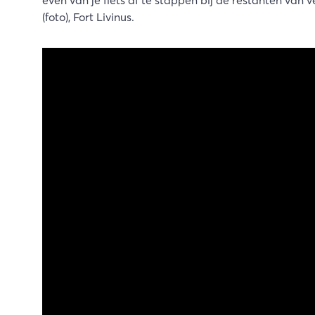
even van je fiets af te stappen bij de restanten van ve
(foto), Fort Livinus.