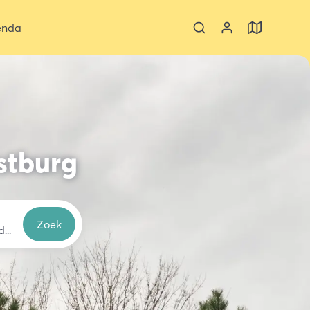
enda
stburg
Zoek
dlopen