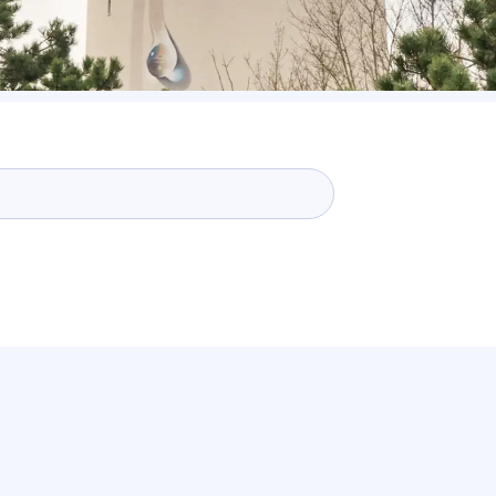
viteiten
elen
and ontdekken