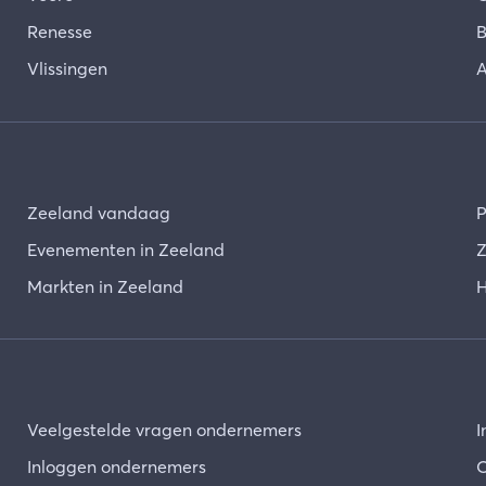
Renesse
B
Vlissingen
A
Zeeland vandaag
P
Evenementen in Zeeland
Z
Markten in Zeeland
H
Veelgestelde vragen ondernemers
I
Inloggen ondernemers
O