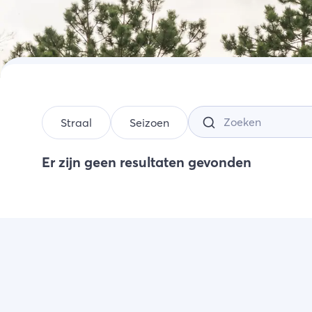
Acti
Wink
Zeel
Straal
Seizoen
Er zijn geen resultaten gevonden