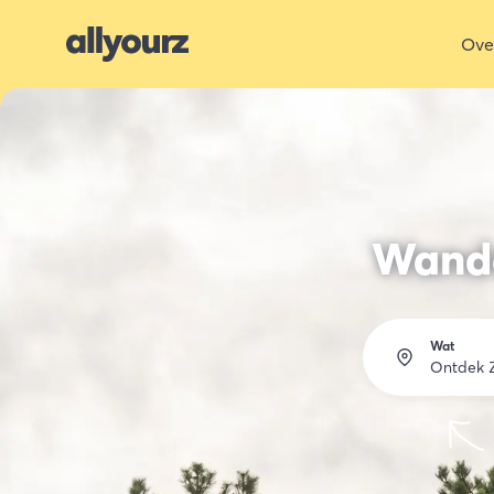
Ove
Wande
Wat
Ontdek 
Ove
Eten