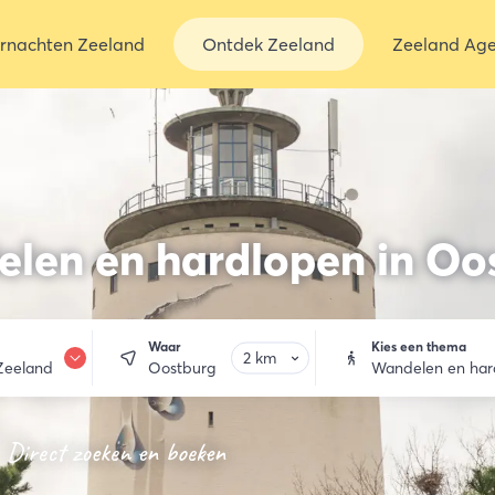
rnachten Zeeland
Ontdek Zeeland
Zeeland Ag
len en hardlopen in Oo
Waar
Kies een thema
Zeeland
Oostburg
Wandelen en har
rnachten
Direct zoeken en boeken
 & drinken