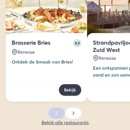
Brasserie Bries
Strandpaviljo
8,8
Zuid West
Renesse
Renesse
Ontdek de Smaak van Bries!
Een ontspannen p
zand en zon sa
de ultieme stran
Bekijk
Bekijk alle restaurants