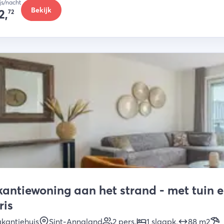
ijs/nacht
Bekijk
2,
72
antiewoning aan het strand - met tuin en t
ris
kantiehuis
Sint-Annaland
2
pers.
1
slaapk
.
88
m2