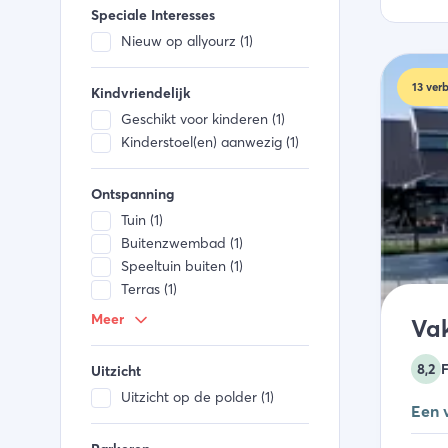
Speciale Interesses
Nieuw op allyourz (1)
13
verb
Kindvriendelijk
Geschikt voor kinderen (1)
Kinderstoel(en) aanwezig (1)
Ontspanning
Tuin (1)
Buitenzwembad (1)
Speeltuin buiten (1)
Terras (1)
Spelletjes aanwezig (1)
Meer
Vak
Sportveld (1)
Tennisbaan (1)
8,2
F
Uitzicht
Jeu de boulesbaan (1)
Uitzicht op de polder (1)
Peuterbad (1)
Een 