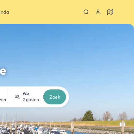
enda
se
Wie
Zoek
zen
2 gasten