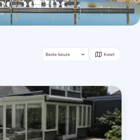
rm
Kaart