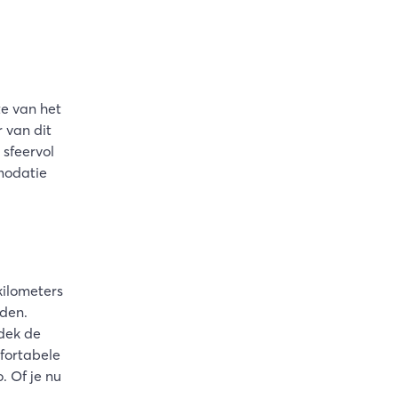
te van het
 van dit
 sfeervol
mmodatie
kilometers
iden.
dek de
mfortabele
. Of je nu