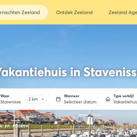
rnachten Zeeland
Ontdek Zeeland
Zeeland Ag
akantiehuis in Stavenis
Waar
Wanneer
Type verblijf
Stavenisse
Selecteer datum
Vakantiehui
n en boeken