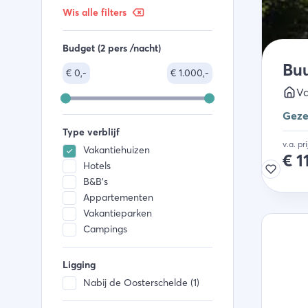
Wis alle filters
Budget (2 pers /nacht)
Bu
€
0,-
€
1.000,-
Va
Geze
Type verblijf
v.a. pr
Vakantiehuizen
€
1
Hotels
B&B's
Appartementen
Vakantieparken
Campings
Ligging
Nabij de Oosterschelde (1)