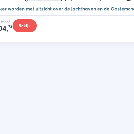
er worden met uitzicht over de jachthaven en de Oostersche
ijs/nacht
Bekijk
04,
73