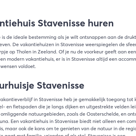
ntiehuis Stavenisse huren
 is de ideale bestemming als je wilt ontsnappen aan de druk
leven. De vakantiehuizen in Stavenisse weerspiegelen de sfeer
rpje op Tholen in Zeeland. Of je nu de voorkeur geeft aan een
een modern vakantiehuis, er is in Stavenisse altijd een acco
 wensen voldoet.
urhuisje Stavenisse
vakantieverblijf in Stavenisse heb je gemakkelijk toegang tot 
- en fietspaden die je langs dijken en uitgestrekte velden le
 omliggende natuurgebieden, zoals de Oosterschelde, en ont
auna. Een vakantiehuis in Stavenisse biedt niet alleen een co
is, maar ook de kans om te genieten van de natuur in de regio
e gaat met familie, vrienden of als stel, Stavenisse is een