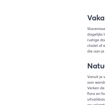
Vaka
Stavenisse
dagelijks 
rustige do
chalet of 
die aan je
Natu
Vanuit je 
aan wandel
Verken de
flora en f
uitvalsbas
op vakanti