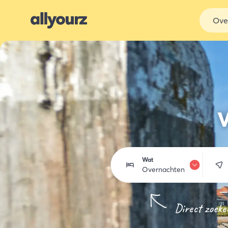
Ove
V
Wat
Overnachten
Overnachten
Direct zoeke
Eten & drinken