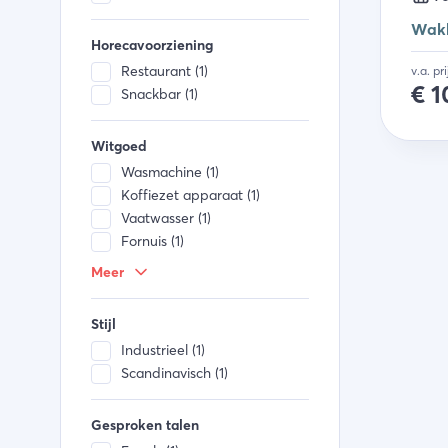
Wakk
Horecavoorziening
Restaurant (1)
v.a. pr
€
1
Snackbar (1)
Witgoed
Wasmachine (1)
Koffiezet apparaat (1)
Vaatwasser (1)
Fornuis (1)
Combi magnetron (1)
Meer
Keukengerei (1)
Koelkast (1)
Stijl
Waterkoker (1)
Industrieel (1)
Broodrooster (1)
Scandinavisch (1)
Diepvries (1)
Gesproken talen