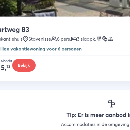
urtweg 83
kantiehuis
Stavenisse
6
pers.
3
slaapk
.
llige vakantiewoning voor 6 personen
ijs/nacht
Bekijk
15,
32
Tip: Er is meer aanbod 
Accommodaties in de omgeving 