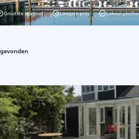
Grootste aanbod
Laagste prijs
Lokaal platfo
n gevonden