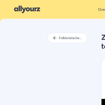
Ove
Z
Folkloristische dag Middelburg