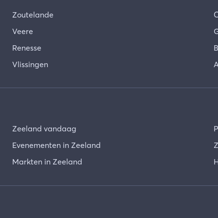
Zoutelande
Veere
G
Renesse
B
Vlissingen
A
Zeeland vandaag
P
Evenementen in Zeeland
Z
Markten in Zeeland
H