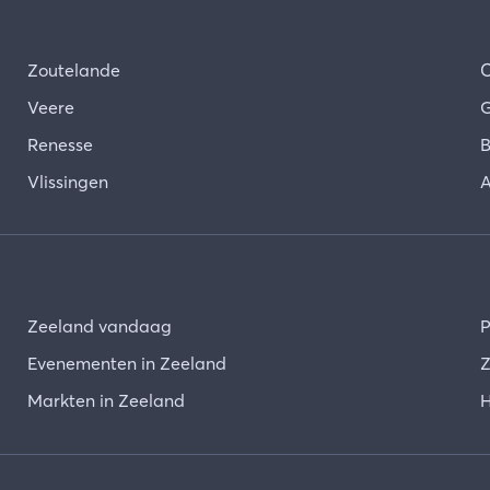
Zoutelande
Veere
G
Renesse
B
Vlissingen
A
Zeeland vandaag
P
Evenementen in Zeeland
Z
Markten in Zeeland
H