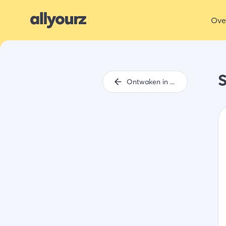
Ove
S
Ontwaken in de natuur: Steurshoeve