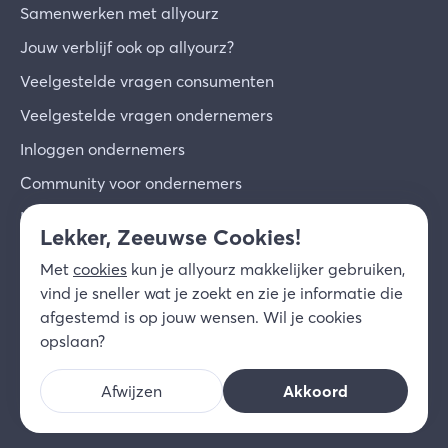
Samenwerken met allyourz
Jouw verblijf ook op allyourz?
Veelgestelde vragen consumenten
Veelgestelde vragen ondernemers
Inloggen ondernemers
Community voor ondernemers
Inschrijven voor de nieuwsbrief
Lekker, Zeeuwse Cookies!
Over ons
Met
cookies
kun je allyourz makkelijker gebruiken,
Contact
vind je sneller wat je zoekt en zie je informatie die
afgestemd is op jouw wensen. Wil je cookies
© 2026 allyourz b.v.
Gebruiksvoorwaarden
opslaan?
Privacy
Cookies
Disclaimer
Afwijzen
Akkoord
NL