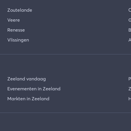
Zoutelande
Veere
G
Renesse
B
Vlissingen
A
Zeeland vandaag
P
Evenementen in Zeeland
Z
Markten in Zeeland
H