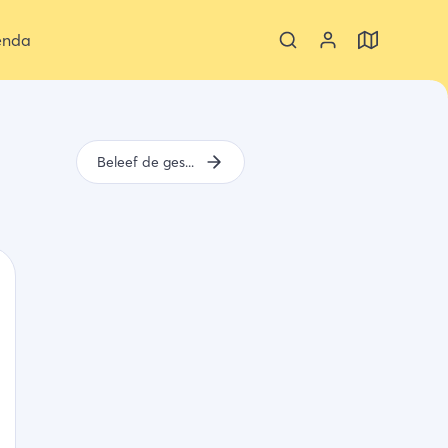
enda
Beleef de geschiedenis van Schouwen-Duiveland