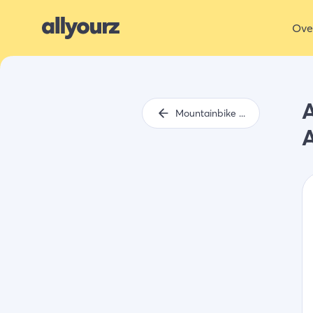
Ove
A
Mountainbike routes Zeeland
A