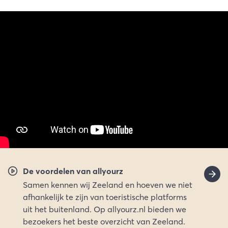
De voordelen van allyourz
Samen kennen wij Zeeland en hoeven we niet
afhankelijk te zijn van toeristische platforms
uit het buitenland. Op allyourz.nl bieden we
bezoekers het beste overzicht van Zeeland.