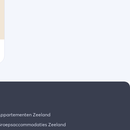
ppartementen Zeeland
roepsaccommodaties Zeeland