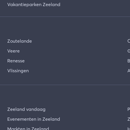
Vakantieparken Zeeland
Zoutelande
Veere
G
Renesse
B
Vlissingen
A
Zeeland vandaag
P
Evenementen in Zeeland
Z
Markten in Zeeland
H