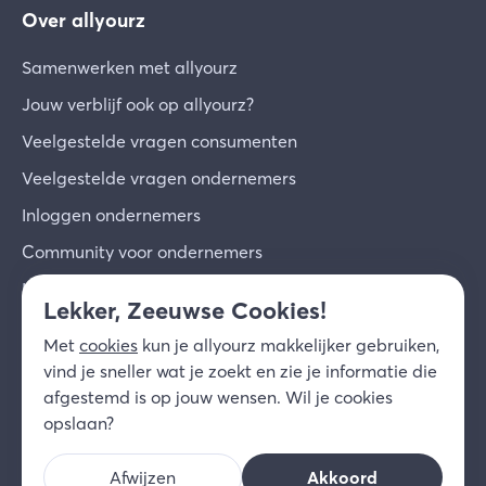
Over allyourz
Samenwerken met allyourz
Jouw verblijf ook op allyourz?
Veelgestelde vragen consumenten
Veelgestelde vragen ondernemers
Inloggen ondernemers
Community voor ondernemers
Inschrijven voor de nieuwsbrief
Lekker, Zeeuwse Cookies!
Over ons
Met
cookies
kun je allyourz makkelijker gebruiken,
Contact
vind je sneller wat je zoekt en zie je informatie die
afgestemd is op jouw wensen. Wil je cookies
© 2026 allyourz b.v.
Gebruiksvoorwaarden
opslaan?
Privacy
Cookies
Disclaimer
Afwijzen
Akkoord
NL