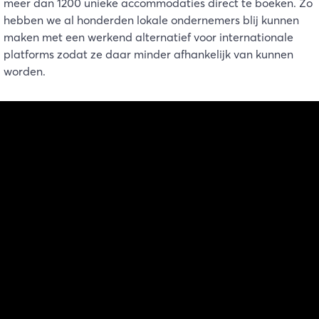
meer dan 1200 unieke accommodaties direct te boeken. Zo
hebben we al honderden lokale ondernemers blij kunnen
maken met een werkend alternatief voor internationale
platforms zodat ze daar minder afhankelijk van kunnen
worden.