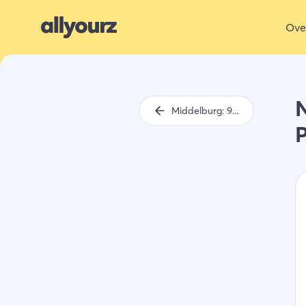
Ove
Middelburg: 9x overnachten bij de mooiste accommodaties
P