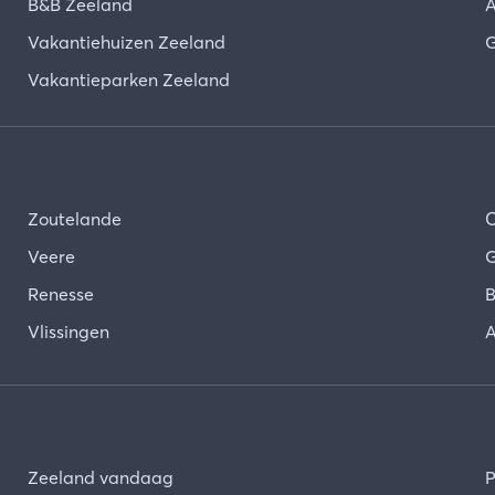
B&B Zeeland
A
Vakantiehuizen Zeeland
G
Vakantieparken Zeeland
Zoutelande
Veere
G
Renesse
B
Vlissingen
A
Zeeland vandaag
P